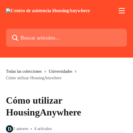
Ir al contenido principal
Buscar artículos...
Todas las colecciones
Universidades
Cómo utilizar HousingAnywhere
Cómo utilizar
HousingAnywhere
D
2 autores
4 artículos