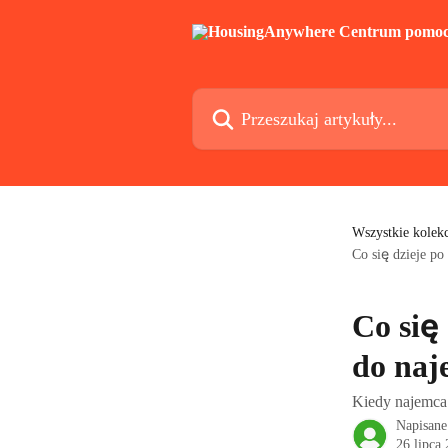
Przejdź do głównej zawartości
Przeszukaj artykuły...
Wszystkie kolekc
Co się dzieje po
Co się
do naj
Kiedy najemca 
Napisane
26 lipca