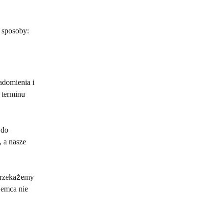
 sposoby:
domienia i 
 terminu 
do 
 a nasze 
przekażemy 
jemca nie 