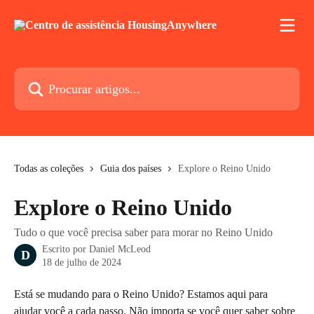
Ir para conteúdo principal
Procurar artigos...
Todas as coleções
Guia dos países
Explore o Reino Unido
Explore o Reino Unido
Tudo o que você precisa saber para morar no Reino Unido
Escrito por
Daniel McLeod
D
18 de julho de 2024
Está se mudando para o Reino Unido? Estamos aqui para 
ajudar você a cada passo. Não importa se você quer saber sobre 