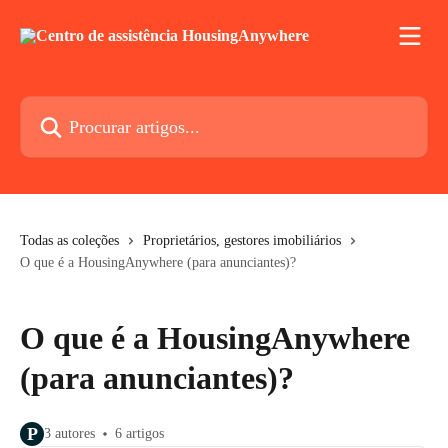
Ir para conteúdo principal
Procurar artigos...
Todas as coleções
Proprietários, gestores imobiliários
O que é a HousingAnywhere (para anunciantes)?
O que é a HousingAnywhere
(para anunciantes)?
P
3 autores
6 artigos