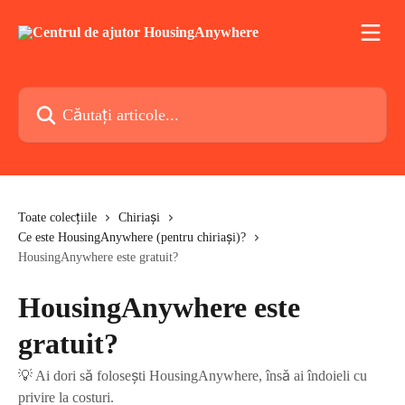
Direct la conținutul principal
Căutați articole...
Toate colecțiile
Chiriași
Ce este HousingAnywhere (pentru chiriași)?
HousingAnywhere este gratuit?
HousingAnywhere este
gratuit?
💡 Ai dori să folosești HousingAnywhere, însă ai îndoieli cu
privire la costuri.