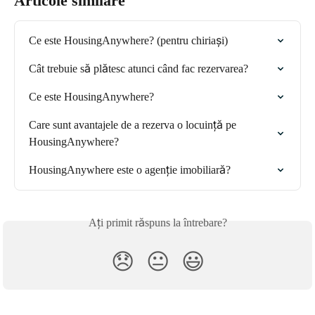
Articole similare
Ce este HousingAnywhere? (pentru chiriași)
Cât trebuie să plătesc atunci când fac rezervarea?
Ce este HousingAnywhere?
Care sunt avantajele de a rezerva o locuință pe 
HousingAnywhere?
HousingAnywhere este o agenție imobiliară?
Ați primit răspuns la întrebare?
😞
😐
😃