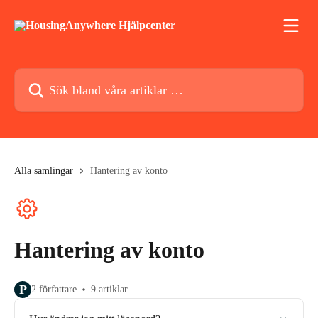
Hoppa till huvudinnehåll
Sök bland våra artiklar …
Alla samlingar
Hantering av konto
Hantering av konto
P
2 författare
9 artiklar