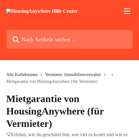
Zum Hauptinhalt springen
Nach Artikeln suchen …
Alle Kollektionen
Vermieter, Immobilienverwalter
Mietgarantie von HousingAnywhere (für Vermieter)
Mietgarantie von
HousingAnywhere (für
Vermieter)
💡Erfahre, wie du geschützt bist, wie viel es kostet und wie es