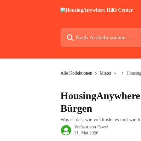
Zum Hauptinhalt springen
Nach Artikeln suchen …
Alle Kollektionen
Mieter
Housing
HousingAnywhere 
Bürgen
Was ist das, wie viel kostet es und wie f
Verfasst von
Paweł
21. Mai 2026