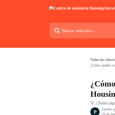
Ir al contenido principal
Buscar artículos...
Todas las colecc
¿Cómo puedo co
¿Cómo 
Housi
💡 ¿Tienes alg
Escrito 
P
10 de ju