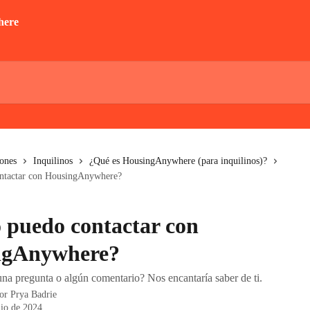
iones
Inquilinos
¿Qué es HousingAnywhere (para inquilinos)?
ntactar con HousingAnywhere?
puedo contactar con
ngAnywhere?
una pregunta o algún comentario? Nos encantaría saber de ti.
por
Prya Badrie
nio de 2024