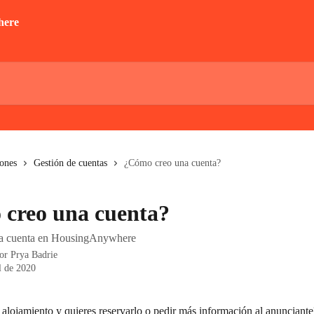
iones
Gestión de cuentas
¿Cómo creo una cuenta?
creo una cuenta?
a cuenta en HousingAnywhere
por
Prya Badrie
l de 2020
 alojamiento y quieres reservarlo o pedir más información al anunciante