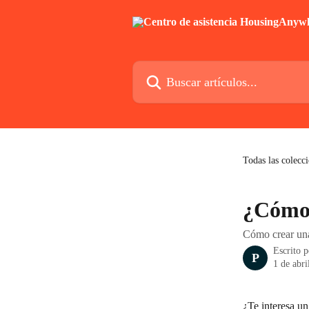
Ir al contenido principal
Buscar artículos...
Todas las colecc
¿Cómo 
Cómo crear un
Escrito 
P
1 de abri
¿Te interesa un