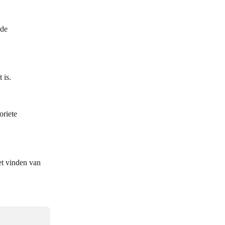
de 
 is.
oriete 
et vinden van 