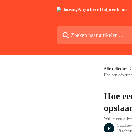
Naar de hoofdinhoud
Zoeken naar artikelen ...
Alle collecties
Hoe een adverten
Hoe ee
opslaa
Wil je een adv
Geschre
P
18 febru