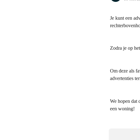
Je kunt een adv
rechterbovenho
Zodra je op het
Om deze als fav
advertenties te
We hopen dat di
een woning!