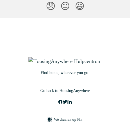
😞
😐
😃
Find home, wherever you go.
Go back to HousingAnywhere
We draaien op Fin