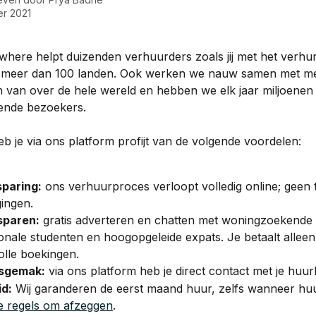
er 2021
here helpt duizenden verhuurders zoals jij met het verhu
 meer dan 100 landen. Ook werken we nauw samen met me
en van over de hele wereld en hebben we elk jaar miljoenen
nde bezoekers.
b je via ons platform profijt van de volgende voordelen: 
sparing:
 ons verhuurproces verloopt volledig online; geen 
gingen.
sparen:
 gratis adverteren en chatten met woningzoekende 
ionale studenten en hoogopgeleide expats. Je betaalt alleen 
lle boekingen. 
sgemak:
 via ons platform heb je direct contact met je huu
id:
 Wij garanderen de eerst maand huur, zelfs wanneer hu
e regels om afzeggen
.