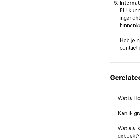
Interna
EU kunne
ingerich
binnenk
Heb je 
contact 
Gerelate
Wat is H
Kan ik g
Wat als i
geboekt?