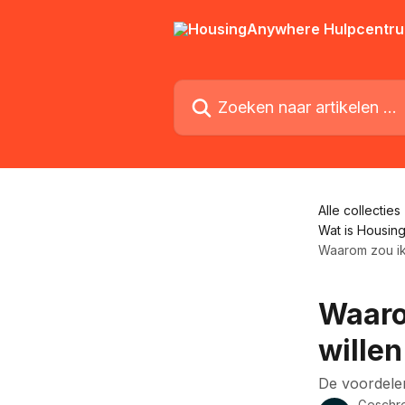
Naar de hoofdinhoud
Zoeken naar artikelen ...
Alle collecties
Wat is Housin
Waarom zou ik
Waaro
wille
De voordel
Geschr