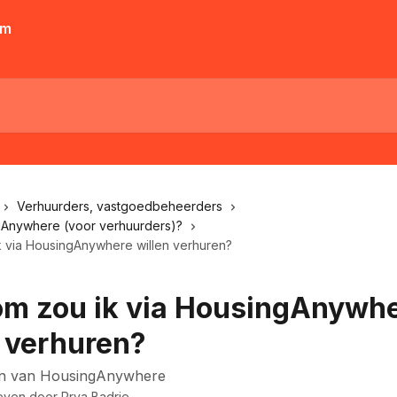
Verhuurders, vastgoedbeheerders
gAnywhere (voor verhuurders)?
 via HousingAnywhere willen verhuren?
m zou ik via HousingAnywh
n verhuren?
en van HousingAnywhere
even door
Prya Badrie