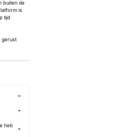
n buiten de 
atform is 
 tijd 
 gerust 
re heb 