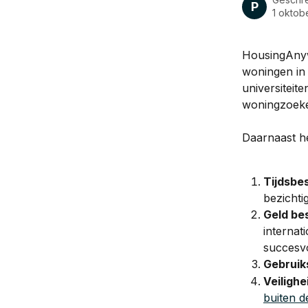
P
1 oktob
HousingAnyw
woningen in
universiteit
woningzoeke
Daarnaast he
Tijdsbe
bezichti
Geld be
internat
succesvo
Gebruik
Veilighe
buiten d