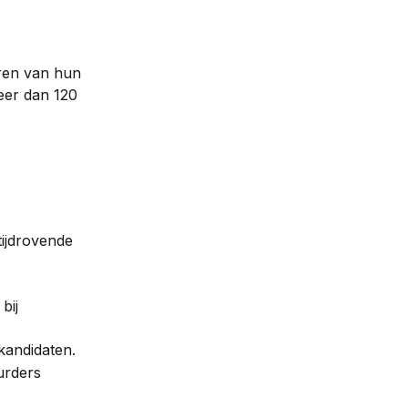
ren van hun 
er dan 120 
 
tijdrovende 
bij 
rkandidaten.
urders 