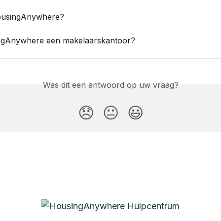
ousingAnywhere?
ngAnywhere een makelaarskantoor?
Was dit een antwoord op uw vraag?
😞
😐
😃