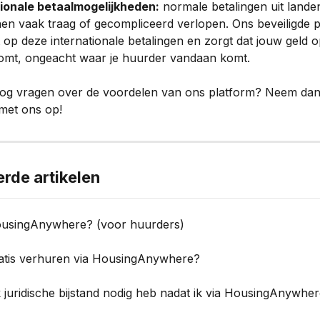
tionale betaalmogelijkheden:
 normale betalingen uit lande
n vaak traag of gecompliceerd verlopen. Ons beveiligde pl
t op deze internationale betalingen en zorgt dat jouw geld op
omt, ongeacht waar je huurder vandaan komt. 
nog vragen over de voordelen van ons platform? Neem dan
met ons op! 
erde artikelen
ousingAnywhere? (voor huurders)
ratis verhuren via HousingAnywhere?
k juridische bijstand nodig heb nadat ik via HousingAnywhe