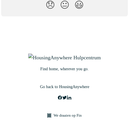
😞
😐
😃
Find home, wherever you go.
Go back to HousingAnywhere
We draaien op Fin