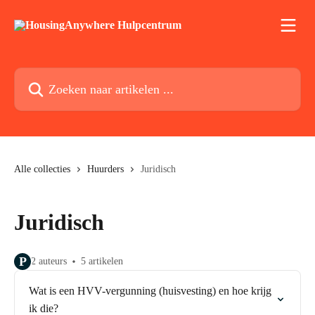
Naar de hoofdinhoud
Zoeken naar artikelen ...
Alle collecties
Huurders
Juridisch
Juridisch
P
2 auteurs
5 artikelen
Wat is een HVV-vergunning (huisvesting) en hoe krijg
ik die?