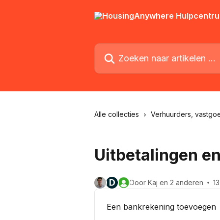
Naar de hoofdinhoud
Zoeken naar artikelen ...
Alle collecties
Verhuurders, vastg
Uitbetalingen e
D
Door Kaj en 2 anderen
13
Een bankrekening toevoegen