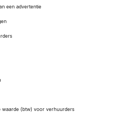
n een advertentie
gen
rders
n
e waarde (btw) voor verhuurders