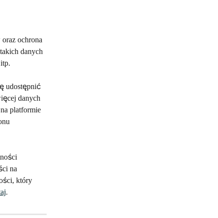
 oraz ochrona 
takich danych 
tp. 
ię udostępnić 
więcej danych 
a platformie 
onu 
ności 
ci na 
ści, który 
taj
.