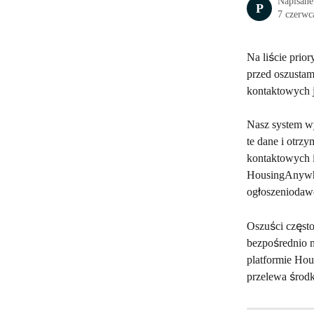
Napisane
P
7 czerwc
Na liście pri
przed oszustam
kontaktowych j
Nasz system wy
te dane i otrz
kontaktowych i
HousingAnywher
ogłoszeniodaw
Oszuści często
bezpośrednio 
platformie Hou
przelewa środk