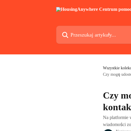
Przejdź do głównej zawartości
Przeszukaj artykuły...
Wszystkie kolekc
Czy mogę udostę
Czy mo
konta
Na platformie 
wiadomości zos