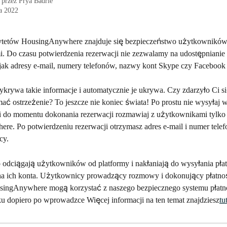
 przez
Prya Badrie
a 2022
orytetów HousingAnywhere znajduje się bezpieczeństwo użytkowników
i. Do czasu potwierdzenia rezerwacji nie zezwalamy na udostępnianie 
ak adresy e-mail, numery telefonów, nazwy kont Skype czy Facebook i
krywa takie informacje i automatycznie je ukrywa. Czy zdarzyło Ci s
ymać ostrzeżenie? To jeszcze nie koniec świata! Po prostu nie wysyłaj 
 do momentu dokonania rezerwacji rozmawiaj z użytkownikami tylko n
e. Po potwierdzeniu rezerwacji otrzymasz adres e-mail i numer telef
cy.
 odciągają użytkowników od platformy i nakłaniają do wysyłania płat
na ich konta. Użytkownicy prowadzący rozmowy i dokonujący płatnoś
singAnywhere mogą korzystać z naszego bezpiecznego systemu płatno
u dopiero po wprowadzce Więcej informacji na ten temat znajdziesz
tu