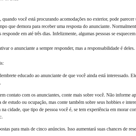
 quando você está procurando acomodações no exterior, pode parecer
empo que demora para receber uma resposta do anunciante. Normalmente
s responde em até três dias. Infelizmente, algumas pessoas se esquecem
tivar o anunciante a sempre responder, mas a responsabilidade é deles.
s:
embrete educado ao anunciante de que você ainda está interessado. Ele
.
 em contato com os anunciantes, conte mais sobre você. Não informe ap
a de estudo ou ocupação, mas conte também sobre seus hobbies e intere
 na cidade, que tipo de pessoa você é, se tem experiência em morar co
c.
ostas para mais de cinco anúncios. Isso aumentará suas chances de res