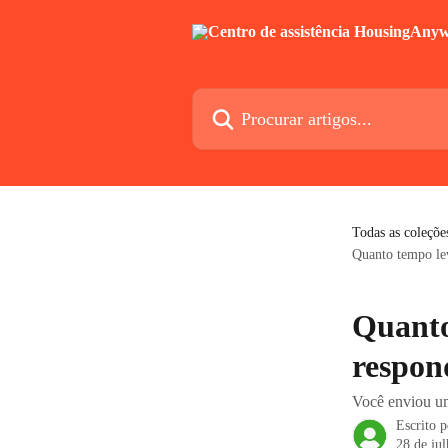
Ir para conteúdo principal
Procurar artigos...
Todas as coleçõe
Quanto tempo lev
Quanto
respon
Você enviou um
Escrito 
28 de ju