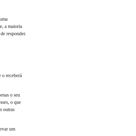
 uma 
, a maioria 
 de responder.
 o receberá 
enas o seu 
sses, o que 
m outras 
ervar um 