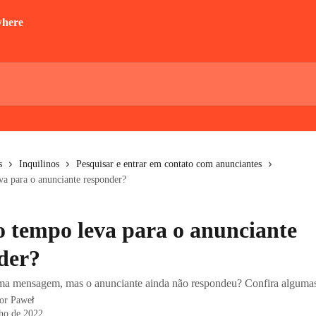
s
Inquilinos
Pesquisar e entrar em contato com anunciantes
a para o anunciante responder?
 tempo leva para o anunciante
der?
a mensagem, mas o anunciante ainda não respondeu? Confira algumas
por
Paweł
lho de 2022