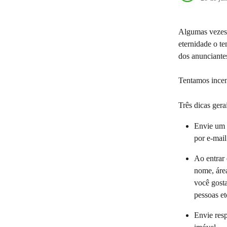
Algumas vezes,
eternidade o t
dos anunciante
Tentamos incen
Três dicas gerai
Envie um l
por e-mail
Ao entrar
nome, áre
você gosta
pessoas et
Envie resp