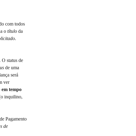
ado com todos 
a o 
título
 da 
olicitado
. 
 O status de 
tus
 de uma 
ança será 
m ver 
o em tempo 
o inquilino, 
 de Pagamento 
es de 