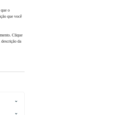
 que o 
rição que você 
amento. Clique 
 descrição da 