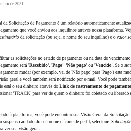
embro de 2021
l da Solicitação de Pagamento é um relatório automaticamente atualiz
pagamento que você enviou aos inquilinos através nossa plataforma. Vej
estinatário
 da solicitação (ou seja, o nome do seu inquilino) e o
 valor s
ltrar as solicitações no estado de pagamento ou na data de vencimento.
agamento será 
'Recebido'
, 
'Pago'
, 
'Não pago'
 ou
 'Vencido'.
 Se o 
sta
 pagamento mudar (por exemplo, vai de 'Não pago' para 'Pago') esta mud
 visão geral e você também será notificado por e-mail. Você pode també
 está o seu dinheiro através do 
Link de rastreamento de pagament
ssionar 'TRACK' para ver de quem o dinheiro foi coletado ou liberado (
ado à plataforma, você pode encontrar sua Visão Geral da Solicitação
 suspenso ao lado do seu nome e ícone de perfil; selecione 
'Solicitaçõ
ra ver sua visão geral. 