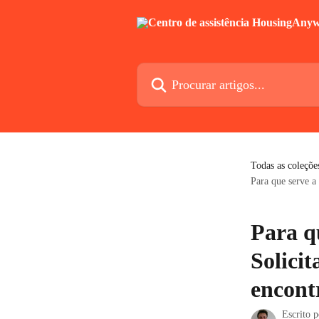
Ir para conteúdo principal
Procurar artigos...
Todas as coleçõe
Para que serve a
Para q
Solici
encont
Escrito 