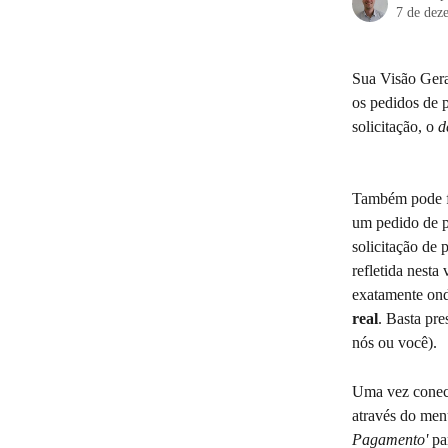
7 de dez
Sua Visão Gera
os pedidos de 
solicitação, o
 d
Também pode fi
um pedido de p
solicitação de
refletida nesta
exatamente onde
real
. Basta pre
nós ou você). 
Uma vez conect
através do menu
Pagamento'
 pa