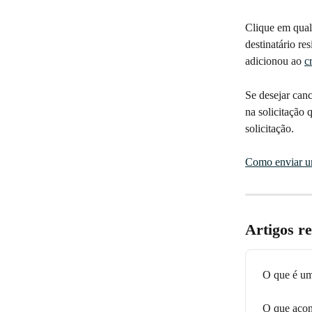
Clique em qual
destinatário re
adicionou ao 
c
Se desejar canc
na solicitação 
solicitação.
Como enviar u
Artigos r
O que é um
O que acon