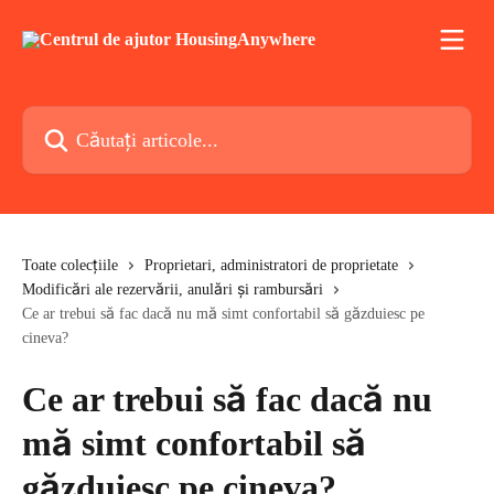
Direct la conținutul principal
Căutați articole...
Toate colecțiile
Proprietari, administratori de proprietate
Modificări ale rezervării, anulări și rambursări
Ce ar trebui să fac dacă nu mă simt confortabil să găzduiesc pe
cineva?
Ce ar trebui să fac dacă nu
mă simt confortabil să
găzduiesc pe cineva?