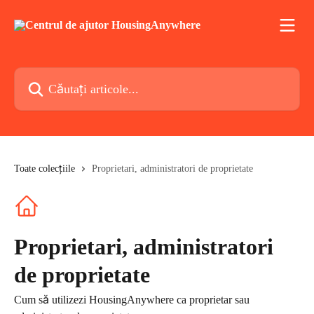
Direct la conținutul principal
Căutați articole...
Toate colecțiile
Proprietari, administratori de proprietate
Proprietari, administratori
de proprietate
Cum să utilizezi HousingAnywhere ca proprietar sau