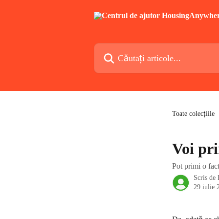
Direct la conținutul principal
Căutați articole...
Toate colecțiile
Voi pr
Pot primi o fac
Scris de
29 iulie 