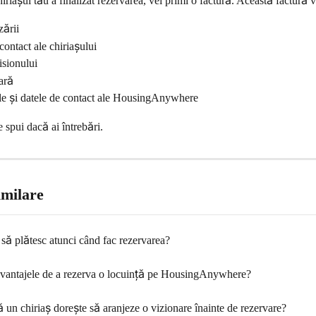
iriașul tău a finalizat rezervarea, vei primi o factură. Această factură v
zării
contact ale chiriașului
sionului
ară
ile și datele de contact ale HousingAnywhere
spui dacă ai întrebări.
imilare
 să plătesc atunci când fac rezervarea?
avantajele de a rezerva o locuință pe HousingAnywhere?
 un chiriaș dorește să aranjeze o vizionare înainte de rezervare?