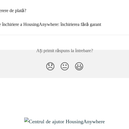
erere de plată?
e închiriere a HousingAnywhere: închirierea fără garant
Ați primit răspuns la întrebare?
😞
😐
😃