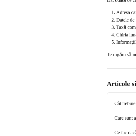
Da, odată ce ch
Adresa ca
Datele de 
Taxă comi
Chiria lun
Informați
Te rugăm să ne 
Articole s
Cât trebuie
Care sunt 
Ce fac dacă