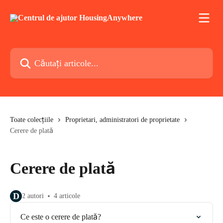
Direct la conținutul principal
Căutați articole...
Toate colecțiile
Proprietari, administratori de proprietate
Cerere de plată
Cerere de plată
D
2 autori
4 articole
Ce este o cerere de plată?