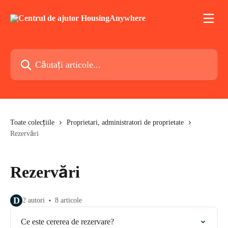
Direct la conținutul principal
Căutați articole...
Toate colecțiile
Proprietari, administratori de proprietate
Rezervări
Rezervări
D
2 autori
8 articole
Ce este cererea de rezervare?