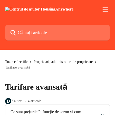
Direct la conținutul principal
Căutați articole...
Toate colecțiile
Proprietari, administratori de proprietate
Tarifare avansată
Tarifare avansată
D
2 autori
4 articole
Ce sunt prețurile în funcție de sezon și cum