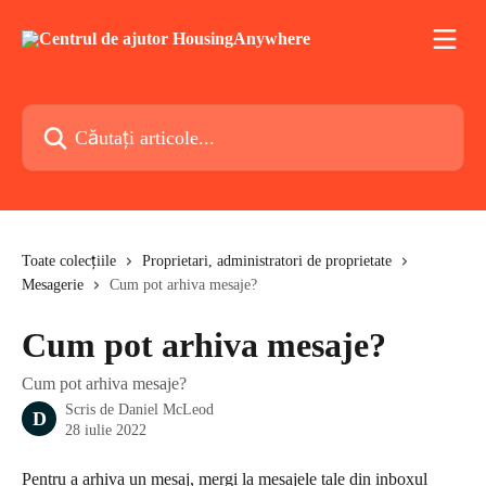
Direct la conținutul principal
Căutați articole...
Toate colecțiile
Proprietari, administratori de proprietate
Mesagerie
Cum pot arhiva mesaje?
Cum pot arhiva mesaje?
Cum pot arhiva mesaje?
Scris de
Daniel McLeod
D
28 iulie 2022
Pentru a arhiva un mesaj, mergi la mesajele tale din inboxul 