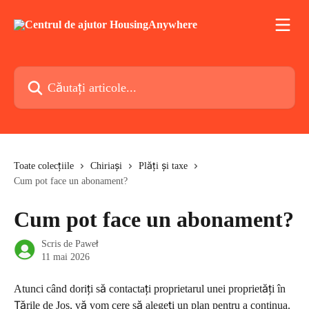
Direct la conținutul principal
Căutați articole...
Toate colecțiile
Chiriași
Plăți și taxe
Cum pot face un abonament?
Cum pot face un abonament?
Scris de
Paweł
11 mai 2026
Atunci când doriți să contactați proprietarul unei proprietăți în 
Țările de Jos, vă vom cere să alegeți un plan pentru a continua.