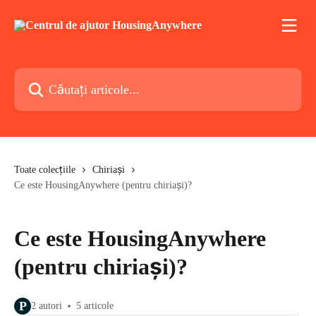
Direct la conținutul principal
Căutați articole...
Toate colecțiile
Chiriași
Ce este HousingAnywhere (pentru chiriași)?
Ce este HousingAnywhere
(pentru chiriași)?
P
2 autori
5 articole