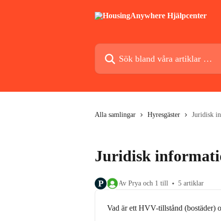
Hoppa till huvudinnehåll
Sök bland våra artiklar …
Alla samlingar
Hyresgäster
Juridisk i
Juridisk informat
P
Av Prya och 1 till
5 artiklar
Vad är ett HVV-tillstånd (bostäder) o