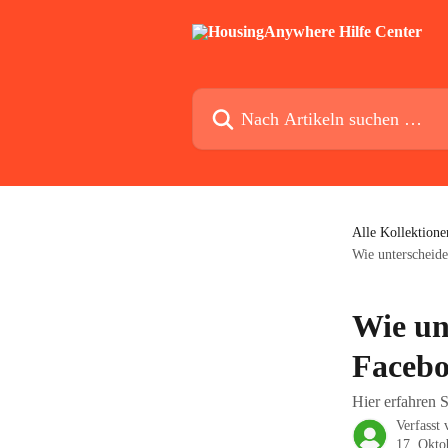
Zum Hauptinhalt springen
Nach Artikeln suchen …
Alle Kollektione
Wie unterscheid
Wie un
Faceb
Hier erfahren 
Verfasst
17. Okto