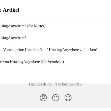
 Artikel
usingAnywhere? (für Mieter)
ousingAnywhere?
ie Vorteile, eine Unterkunft auf HousingAnywhere zu buchen?
ie von HousingAnywhere (für Vermieter)
Hat dies deine Frage beantwortet?
😞
😐
😃