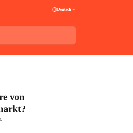
Deutsch
re von
markt?
t.