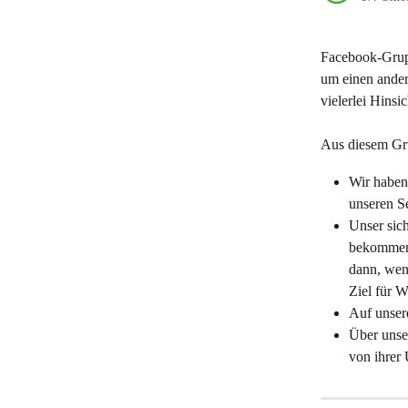
Facebook-Grupp
um einen ander
vielerlei Hinsi
Aus diesem Gru
Wir haben 
unseren Se
Unser sich
bekommen, 
dann, wen
Ziel für 
Auf unser
Über unse
von ihrer U