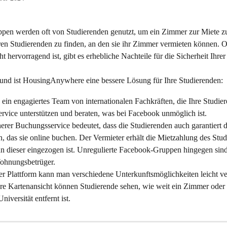
en werden oft von Studierenden genutzt, um ein Zimmer zur Miete zu
en Studierenden zu finden, an den sie ihr Zimmer vermieten können. O
cht hervorragend ist, gibt es erhebliche Nachteile für die Sicherheit Ihre
nd ist HousingAnywhere eine bessere Lösung für Ihre Studierenden:
ein engagiertes Team von internationalen Fachkräften, die Ihre Studie
rvice unterstützen und beraten, was bei Facebook unmöglich ist. 
erer Buchungsservice bedeutet, dass die Studierenden auch garantiert
das sie online buchen. Der Vermieter erhält die Mietzahlung des Studi
n dieser eingezogen ist. Unregulierte Facebook-Gruppen hingegen sind 
Wohnungsbetrüger. 
er Plattform kann man verschiedene Unterkunftsmöglichkeiten leicht ve
re Kartenansicht können Studierende sehen, wie weit ein Zimmer ode
niversität entfernt ist.