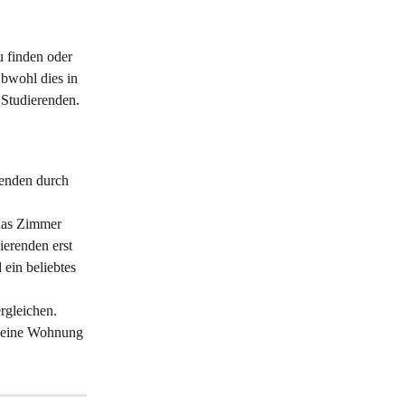
 finden oder 
bwohl dies in 
r Studierenden. 
renden durch 
 das Zimmer 
erenden erst 
ein beliebtes 
rgleichen.
r eine Wohnung 