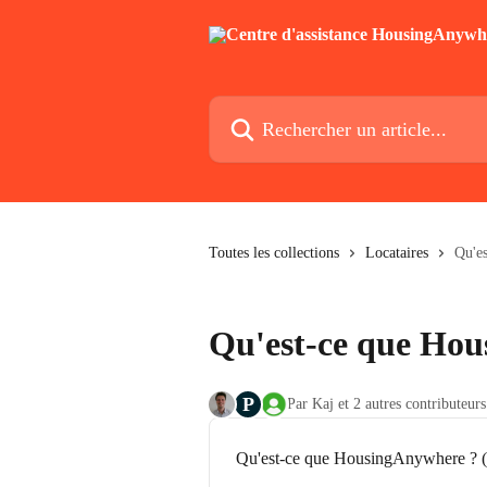
Passer au contenu principal
Rechercher un article...
Toutes les collections
Locataires
Qu'es
Qu'est-ce que Hous
P
Par Kaj et 2 autres contributeurs
Qu'est-ce que HousingAnywhere ? (po