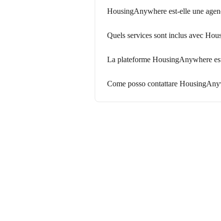
HousingAnywhere est-elle une agen
Quels services sont inclus avec Hou
La plateforme HousingAnywhere est-e
Come posso contattare HousingAn