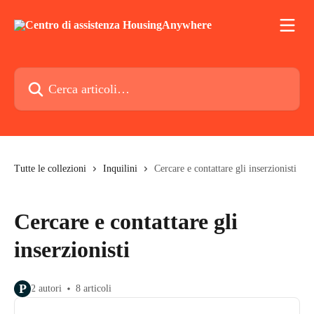
Vai al contenuto principale
Cerca articoli…
Tutte le collezioni
Inquilini
Cercare e contattare gli inserzionisti
Cercare e contattare gli
inserzionisti
P
2 autori
8 articoli