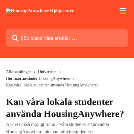
Hoppa till huvudinnehåll
Sök bland våra artiklar …
Alla samlingar
Universitet
Hur man använder HousingAnywhere
Kan våra lokala studenter använda HousingAnywhere?
Kan våra lokala studenter
använda HousingAnywhere?
Är det också möjligt för alla våra studenter att använda
HousingAnywhere inte bara utbytesstudenter?