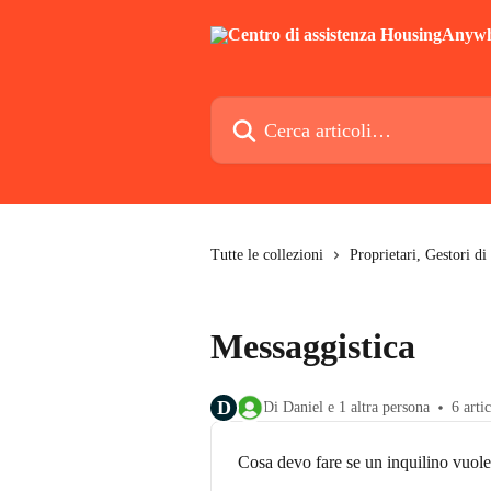
Vai al contenuto principale
Cerca articoli…
Tutte le collezioni
Proprietari, Gestori di
Messaggistica
D
Di Daniel e 1 altra persona
6 artic
Cosa devo fare se un inquilino vuole