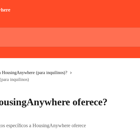
a HousingAnywhere (para inquilinos)?
para inquilinos)
HousingAnywhere oferece?
iços específicos a HousingAnywhere oferece