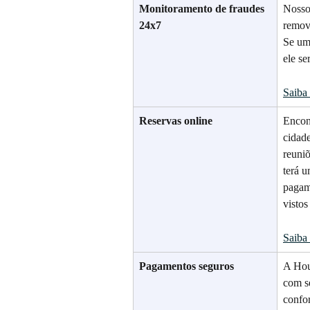
Monitoramento de fraudes 
Nosso 
24x7
remove
Se um
ele se
Saiba
Reservas online
Encon
cidad
reuniõ
terá 
pagame
vistos
Saiba
Pagamentos seguros
A Hou
com s
confo