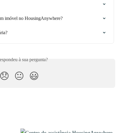
r um imóvel no HousingAnywhere?
ria?
respondeu à sua pergunta?
😞
😐
😃