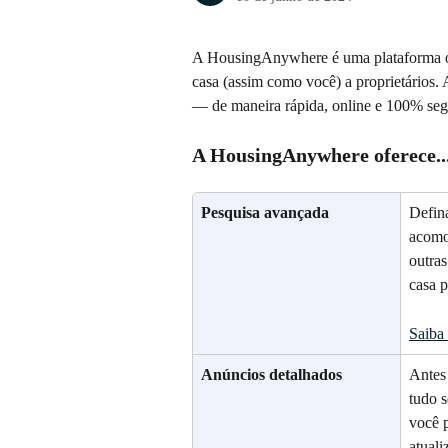
A HousingAnywhere é uma plataforma on
casa (assim como você) a proprietários. 
— de maneira rápida, online e 100% seg
A HousingAnywhere oferece..
Pesquisa avançada
Defina
acomod
outras
casa p
Saiba
Anúncios detalhados
Antes 
tudo s
você p
atuali