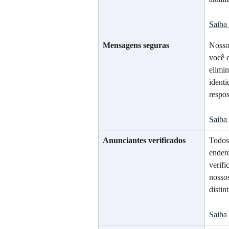
Saiba
Mensagens seguras
Nosso
você c
elimi
identi
respos
Saiba
Anunciantes verificados
Todos
ender
verif
nossos
distin
Saiba