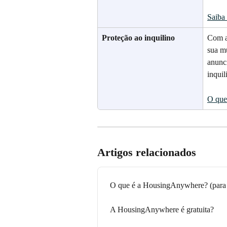
Saiba
Proteção ao inquilino
Com a
sua m
anunci
inquil
O que 
Artigos relacionados
O que é a HousingAnywhere? (para 
A HousingAnywhere é gratuita?