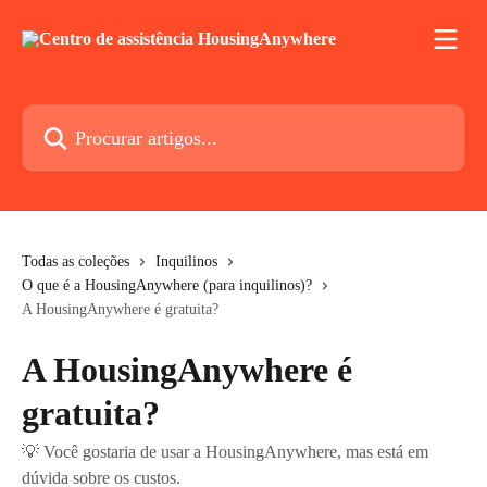
Ir para conteúdo principal
Procurar artigos...
Todas as coleções
Inquilinos
O que é a HousingAnywhere (para inquilinos)?
A HousingAnywhere é gratuita?
A HousingAnywhere é
gratuita?
💡 Você gostaria de usar a HousingAnywhere, mas está em
dúvida sobre os custos.