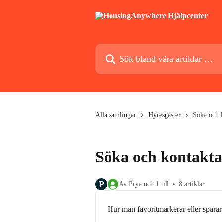
Hoppa till huvudinnehåll
Sök bland våra artiklar …
Alla samlingar
Hyresgäster
Söka och 
Söka och kontakta
P
Av Prya och 1 till
8 artiklar
Hur man favoritmarkerar eller spara