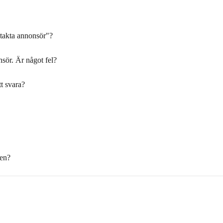
ntakta annonsör"?
nsör. Är något fel?
tt svara?
den?