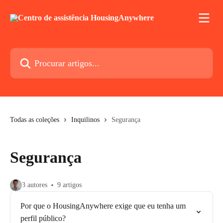
Ir para conteúdo principal
Procurar artigos...
Todas as coleções
Inquilinos
Segurança
Segurança
3 autores
9 artigos
Por que o HousingAnywhere exige que eu tenha um
perfil público?